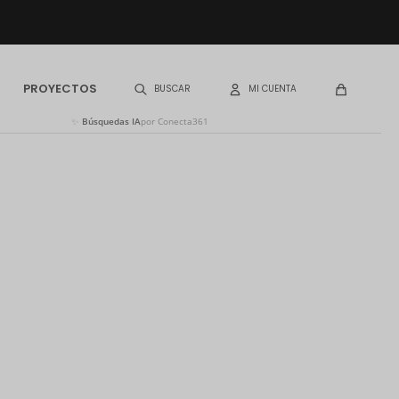
PROYECTOS
✨
Búsquedas IA
por Conecta361