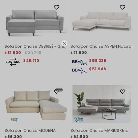

Sofá con Chaise DESIREÉ - Gris
Sofa con Chaise ASPEN Natural
31.900
35.200
71.900
$
$
$
28.710
58.239
$
$
51.948
$
Sofá con Chaise MODENA
Sofá con Chaise MARIUS Gris
86.300
92.500
$
$