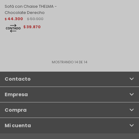
Sofá con Chaise THELMA -
Chocolate Derecho
44.300
59.900
$
$
39.870
$
MOSTRANDO
14
DE
14
Contacto
Empresa
Compra
Mi cuenta