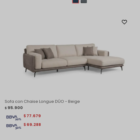
Sofa con Chaise Longue DÚO - Beige
95.900
$
77.679
$
69.288
$