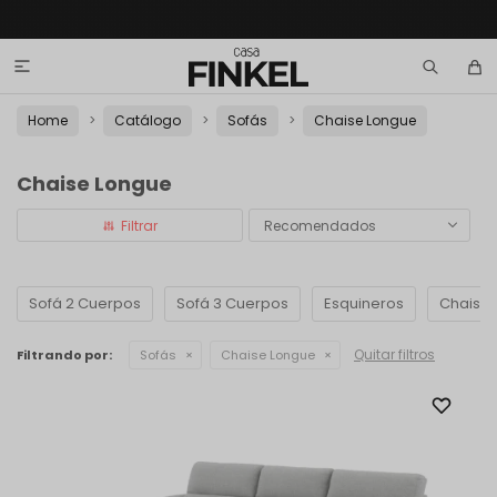

Home
Catálogo
Sofás
Chaise Longue
Chaise Longue
Recomendados
Sofá 2 Cuerpos
Sofá 3 Cuerpos
Esquineros
Chaise
Quitar filtros
Filtrando por:
Sofás
Chaise Longue