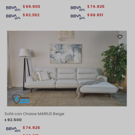
69.903
74.925
$
$
62.352
66.831
$
$
Sofá con Chaise MARIUS Beige
92.500
$
74.925
$