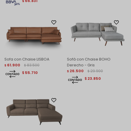
66.831
$
Sofa con Chaise LISBOA
Sofá con Chaise BOHO
61.900
83.500
Derecho - Gris
$
$
26.500
29.900
$
$
55.710
$
23.850
$