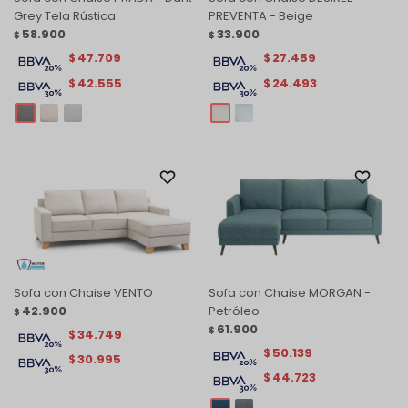
Grey Tela Rústica
PREVENTA - Beige
58.900
33.900
$
$
47.709
27.459
$
$
42.555
24.493
$
$
Sofa con Chaise VENTO
Sofa con Chaise MORGAN -
42.900
Petróleo
$
61.900
$
34.749
$
50.139
$
30.995
$
44.723
$