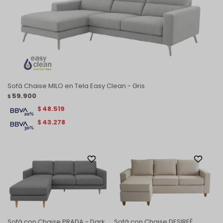
Sofá Chaise MILO en Tela Easy Clean - Gris
59.900
$
48.519
$
43.278
$
Sofá con Chaise PRADA - Dark
Sofá con Chaise DESIREÉ