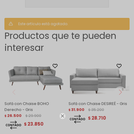
Este artículo está agotado.
Productos que te pueden
interesar
Sofá con Chaise BOHO
Sofá con Chaise DESIREÉ - Gris
Derecho - Gris
31.900
35.200
$
$
26.500
29.900

$
$
28.710
$
23.850
$