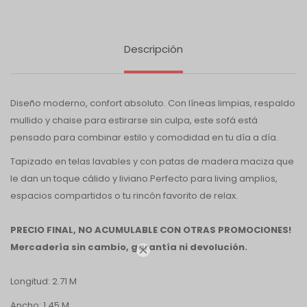
Descripción
Diseño moderno, confort absoluto. Con líneas limpias, respaldo
mullido y chaise para estirarse sin culpa, este sofá está
pensado para combinar estilo y comodidad en tu día a día.
Tapizado en telas lavables y con patas de madera maciza que
le dan un toque cálido y liviano.Perfecto para living amplios,
espacios compartidos o tu rincón favorito de relax.
PRECIO FINAL, NO ACUMULABLE CON OTRAS PROMOCIONES!
Mercadería sin cambio, garantía ni devolución.

Longitud: 2.71 M
Ancho: 1.45 M