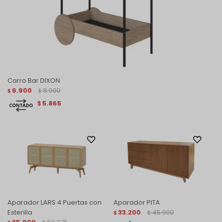
Carro Bar DIXON
6.900
8.900
$
$
5.865
$
Aparador LARS 4 Puertas con
Aparador PITA
Esterilla
33.200
45.900
$
$