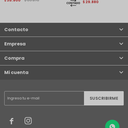
35.900
59.875
$
$
29.880
$
Contacto
Empresa
Compra
Mi cuenta
SUSCRIBIRME

