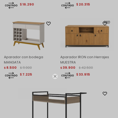
16.290
20.315
$
$
Aparador con bodega
Aparador IRON con Herrajes
MANGATA
MUESTRA
8.500
11.900
39.900
42.500
$
$
$
$
7.225
33.915
$
$
