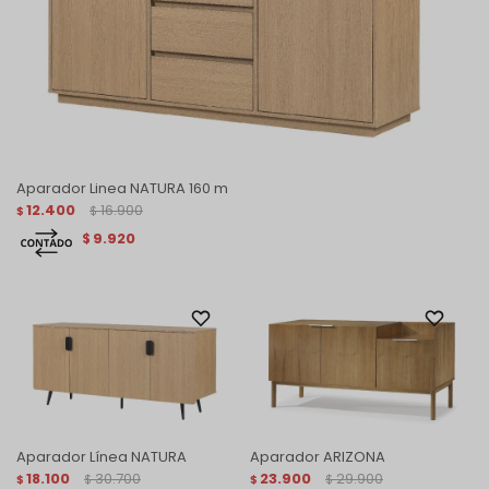
Aparador Linea NATURA 160 m
12.400
16.900
$
$
9.920
$
Aparador Línea NATURA
Aparador ARIZONA
18.100
30.700
23.900
29.900
$
$
$
$