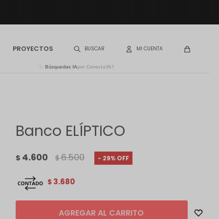
PROYECTOS
✨
Búsquedas IA
por Conecta361
Banco ELÍPTICO
4.600
6.500
$
$
29
3.680
$
AGREGAR AL CARRITO