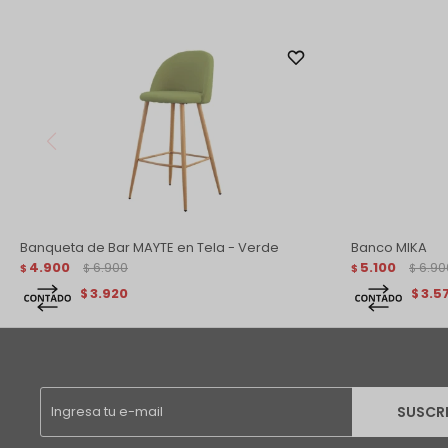
Banqueta de Bar MAYTE en Tela - Verde
Banco MIKA
4.900
6.900
5.100
6.90
$
$
$
$
3.920
3.5
$
$
SUSCR