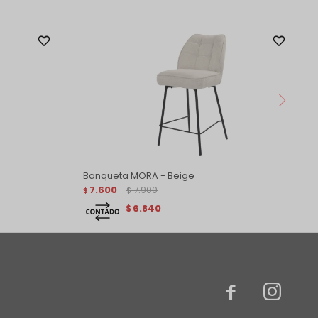
Banqueta MORA - Beige
7.600
7.900
$
$
6.840
$

