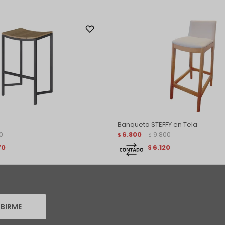
Banqueta STEFFY en Tela
0
6.800
9.800
$
$
70
6.120
$
IBIRME