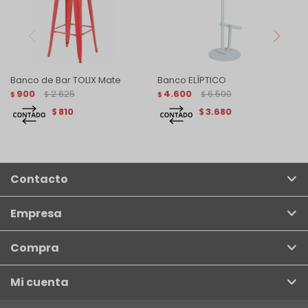
Banco de Bar TOLIX Mate
Banco ELÍPTICO
900
2.625
4.600
6.500
$
$
$
$
810
3.680
$
$
Contacto
Empresa
Compra
Mi cuenta