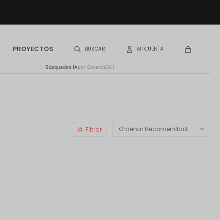
PROYECTOS
✨
Búsquedas IA
por Conecta361
Recomendados