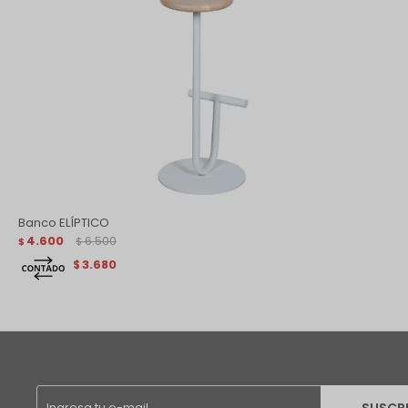
Banco ELÍPTICO
4.600
6.500
$
$
3.680
$