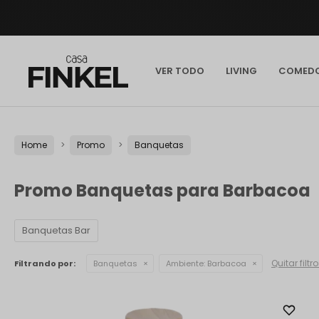
VER TODO
LIVING
COMED
Home
Promo
Banquetas
Promo Banquetas para Barbacoa
Banquetas Bar
Quitar filtr
Filtrando por:
Banquetas
Ambiente:
Barbacoa