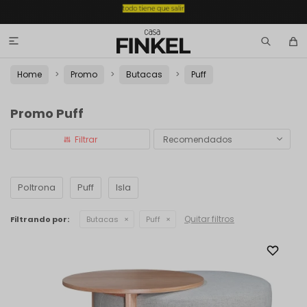

Home
Promo
Butacas
Puff
Promo Puff
Recomendados
Poltrona
Puff
Isla
Quitar filtros
Filtrando por:
Butacas
Puff