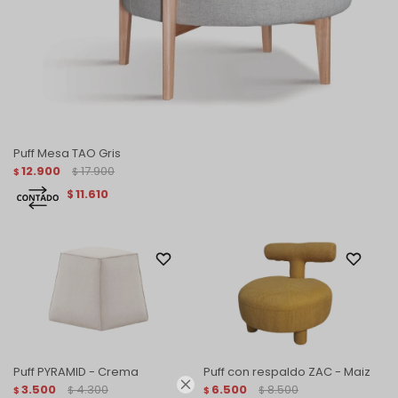
Puff Mesa TAO Gris
12.900
17.900
$
$
11.610
$
Puff PYRAMID - Crema
Puff con respaldo ZAC - Maiz

3.500
4.300
6.500
8.500
$
$
$
$