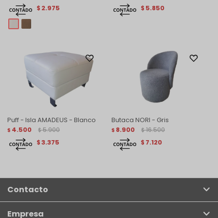
2.975
5.850
$
$
Puff - Isla AMADEUS - Blanco
Butaca NORI - Gris
4.500
5.900
8.900
16.500
$
$
$
$
3.375
7.120
$
$
Contacto
Empresa