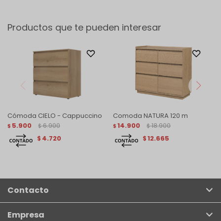
Productos que te pueden interesar
Cómoda CIELO - Cappuccino
Comoda NATURA 120 m
5.900
6.900
14.900
18.900
$
$
$
$
4.720
12.665
$
$
Contacto
Empresa