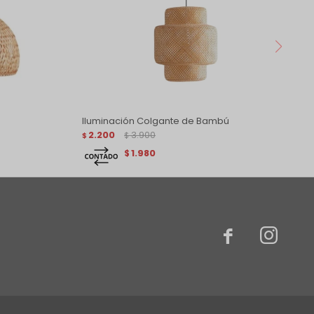
Iluminación Colgante de Bambú
2.200
3.900
$
$
1.980
$

