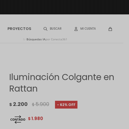
PROYECTOS
✨
Búsquedas IA
por Conecta361
Iluminación Colgante en
Rattan
2.200
5.900
$
$
62
1.980
$