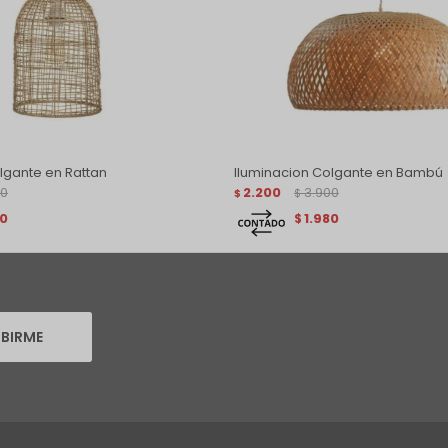
lgante en Rattan
Iluminacion Colgante en Bambú
00
2.200
3.900
$
$
80
1.980
$
IBIRME