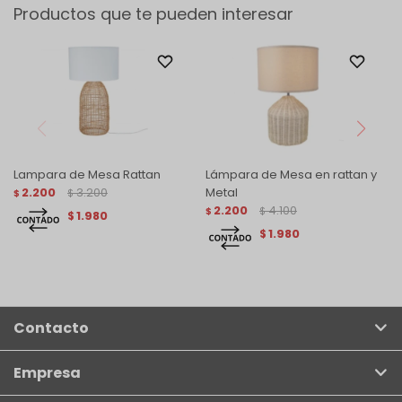
Productos que te pueden interesar
Lampara de Mesa Rattan
Lámpara de Mesa en rattan y
2.200
3.200
Metal
$
$
2.200
4.100
$
$
1.980
$
1.980
$
Contacto
Empresa