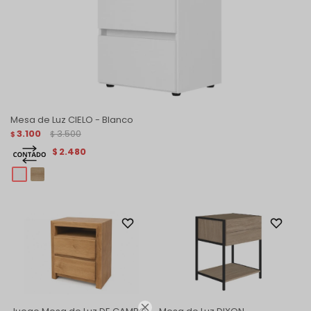
Mesa de Luz CIELO - Blanco
3.100
3.500
$
$
2.480
$
