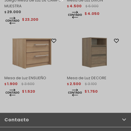
Juego Mesa de Luz DE CAMPO
Mesa de Luz DIXON
MUESTRA
4.500
6.900
$
$
29.000
$
4.050
$
23.200
$
Mesa de Luz ENSUEÑO
Mesa de Luz DECORE
1.900
3.600
2.500
3.100
$
$
$
$
1.520
1.750
$
$
Contacto