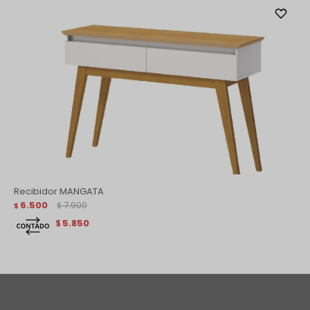
Recibidor MANGATA
6.500
7.900
$
$
5.850
$