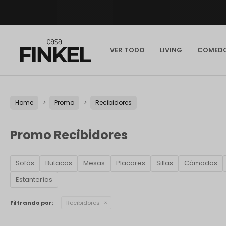
VER TODO
LIVING
COMED
Home
Promo
Recibidores
Promo Recibidores
Sofás
Butacas
Mesas
Placares
Sillas
Cómodas
Estanterías
Filtrando por:
Recibidores