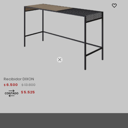

Recibidor DIXON
6.500
13.800
$
$
5.525
$