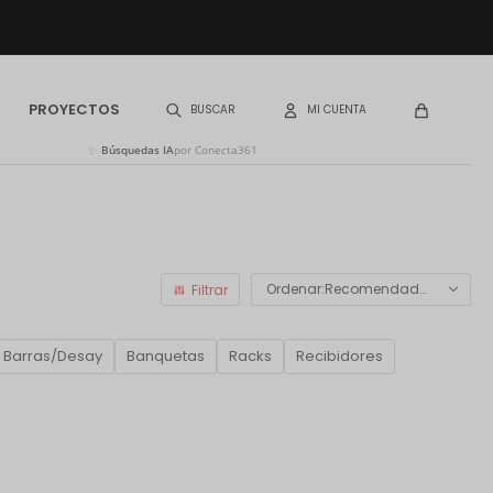
PROYECTOS
✨
Búsquedas IA
por Conecta361
Recomendados
Barras/Desay
Banquetas
Racks
Recibidores