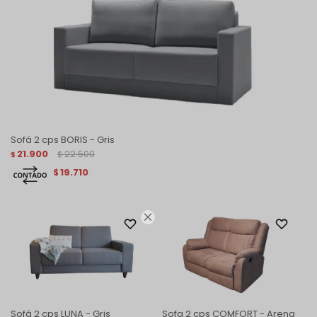
Sofá 2 cps BORIS - Gris
21.900
22.500
$
$
19.710
$

Sofá 2 cps LUNA - Gris
Sofa 2 cps COMFORT - Arena