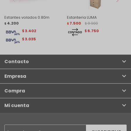
Estantes volados 0.80m
Estanteria LUMA
4.200
7.500
9.900
$
$
$
3.402
6.750
$
$
3.035
$
Contacto
Empresa
Compra
Mi cuenta