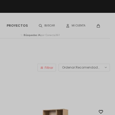
PROYECTOS
✨
Búsquedas IA
por Conecta361
Recomendados