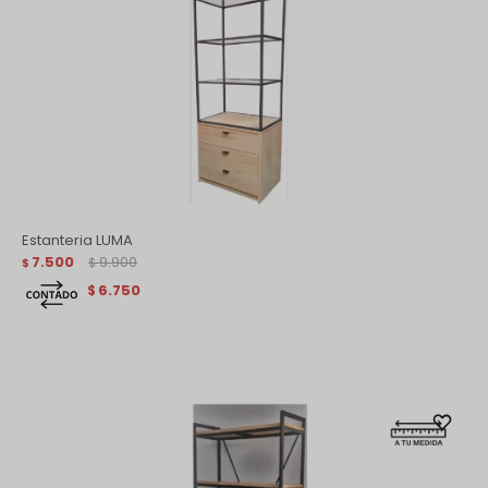
Estanteria LUMA
7.500
9.900
$
$
6.750
$