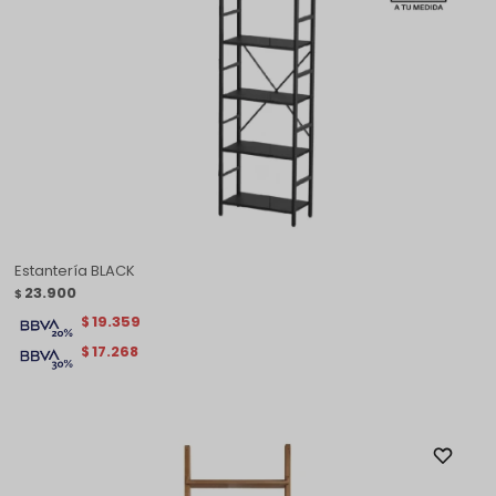
Estantería BLACK
23.900
$
19.359
$
17.268
$