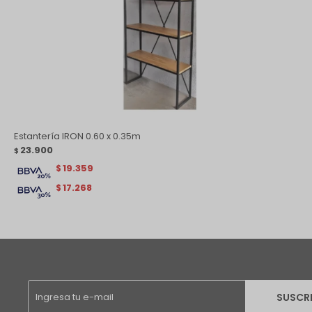
Estantería IRON 0.60 x 0.35m
23.900
$
19.359
$
17.268
$
SUSCR