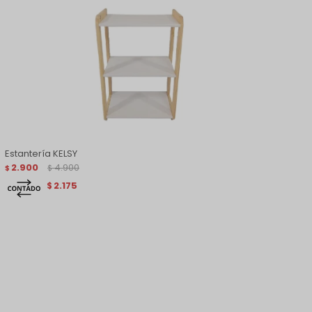
Estantería KELSY
2.900
4.900
$
$
2.175
$