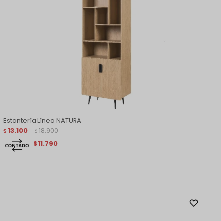
Estantería Línea NATURA
13.100
18.900
$
$
11.790
$