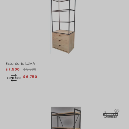
Estanteria LUMA
7.500
9.900
$
$
6.750
$