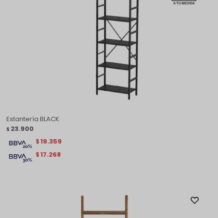
Estantería BLACK
23.900
$
19.359
$
17.268
$