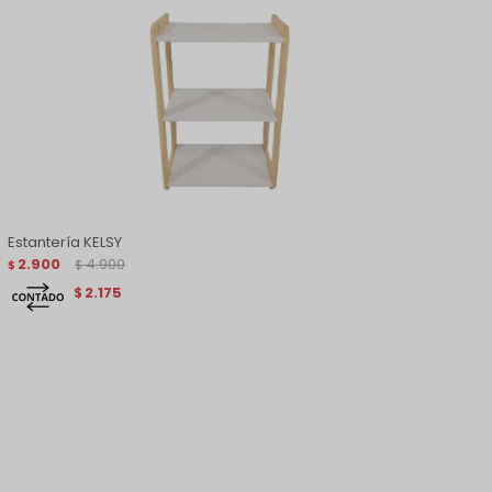
Estantería KELSY
2.900
4.900
$
$
2.175
$