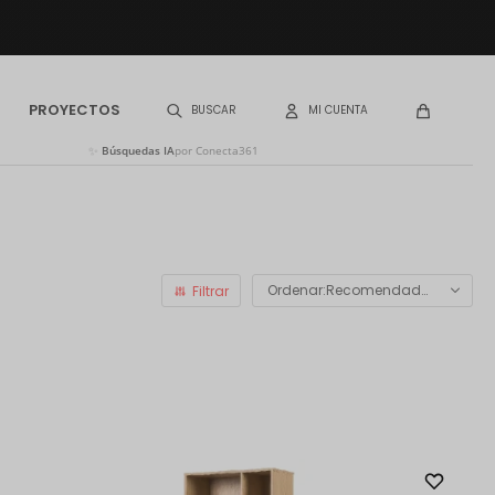
PROYECTOS
✨
Búsquedas IA
por Conecta361
Recomendados