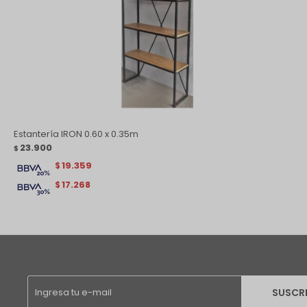
Estantería IRON 0.60 x 0.35m
23.900
$
19.359
$
17.268
$
SUSCR