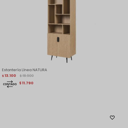
Estantería Línea NATURA
13.100
18.900
$
$
11.790
$