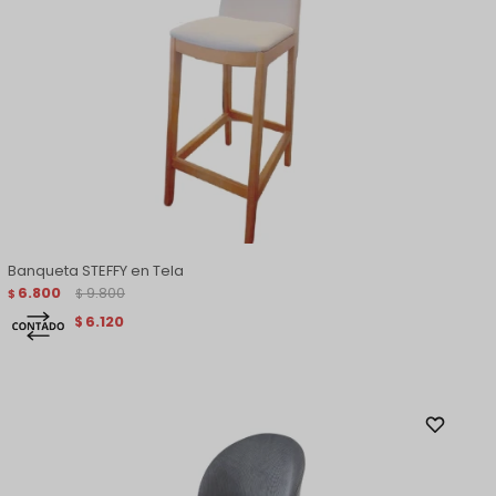
Banqueta STEFFY en Tela
6.800
9.800
$
$
6.120
$