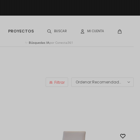
PROYECTOS
✨
Búsquedas IA
por Conecta361
Recomendados