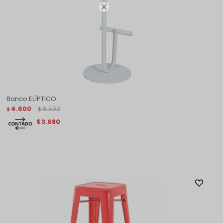

Banco ELÍPTICO
4.600
6.500
$
$
3.680
$