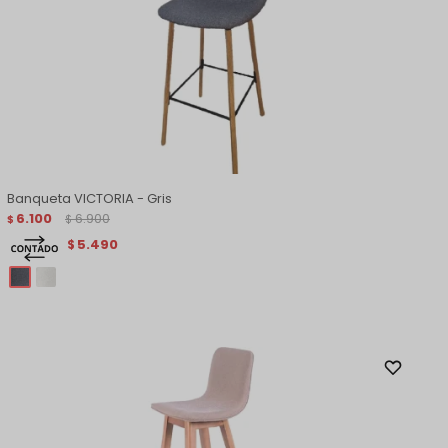
Banqueta VICTORIA - Gris
6.100
6.900
$
$
5.490
$