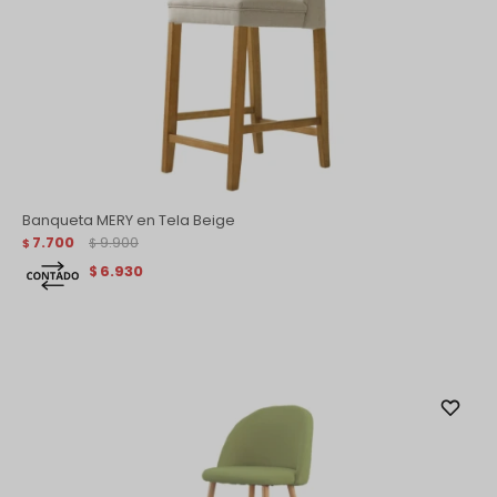
Banqueta MERY en Tela Beige
7.700
9.900
$
$
6.930
$