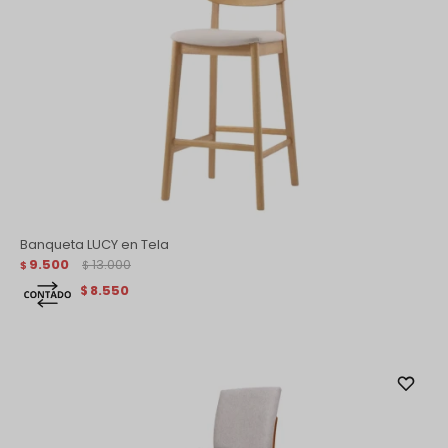
Banqueta LUCY en Tela
9.500
13.000
$
$
8.550
$