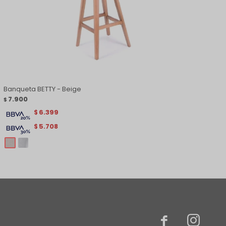
Banqueta BETTY - Beige
7.900
$
6.399
$
5.708
$

