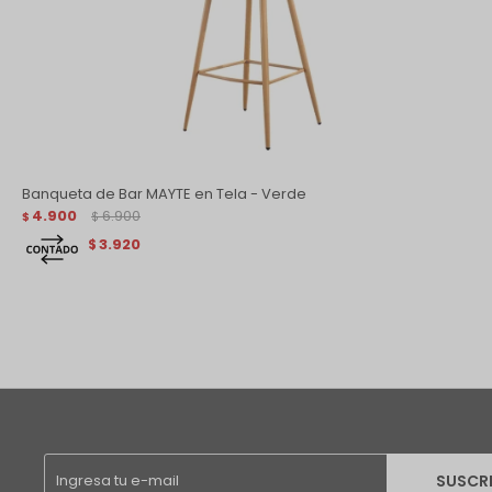
Banqueta de Bar MAYTE en Tela - Verde
4.900
6.900
$
$
3.920
$
SUSCR