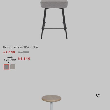
Banqueta MORA - Gris
7.600
7.900
$
$
6.840
$