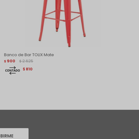
Banco de Bar TOLIX Mate
900
2.625
$
$
810
$
IBIRME