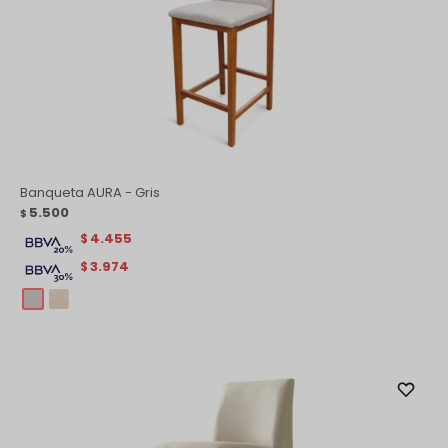
Banqueta AURA - Gris
5.500
$
4.455
$
3.974
$