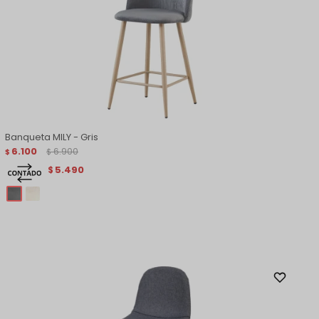
Banqueta MILY - Gris
6.100
6.900
$
$
5.490
$