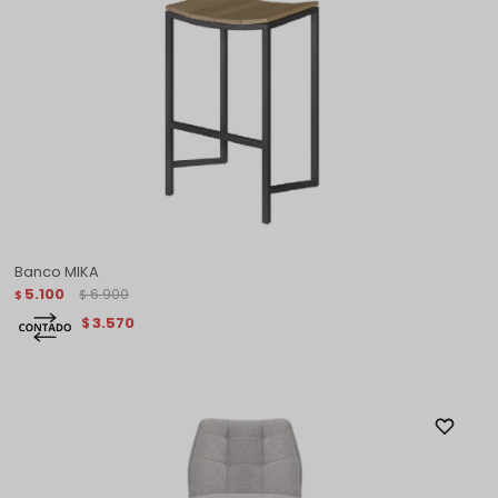
Banco MIKA
5.100
6.900
$
$
3.570
$