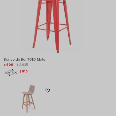
Banco de Bar TOLIX Mate
900
2.625
$
$
810
$