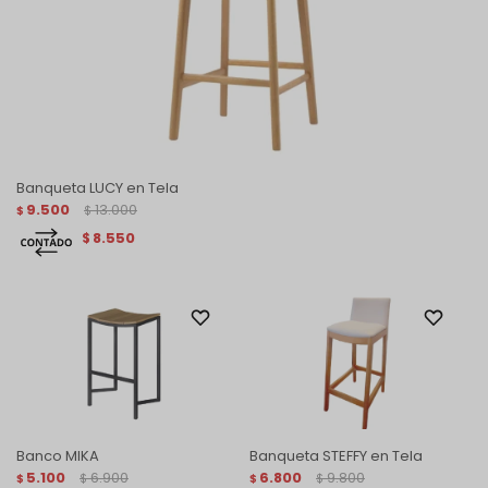
Banqueta LUCY en Tela
9.500
13.000
$
$
8.550
$
Banco MIKA
Banqueta STEFFY en Tela
5.100
6.900
6.800
9.800
$
$
$
$