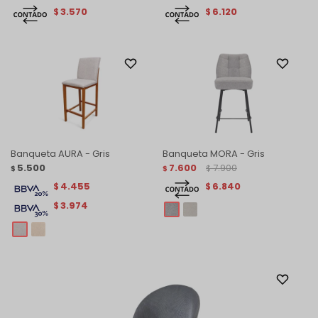
3.570
6.120
$
$
Banqueta AURA - Gris
Banqueta MORA - Gris
5.500
7.600
7.900
$
$
$
4.455
6.840
$
$
3.974
$