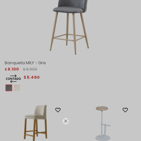
Banqueta MILY - Gris
6.100
6.900
$
$
5.490
$
