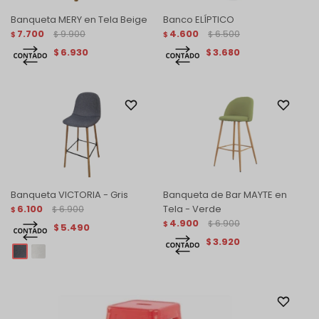
Banqueta MERY en Tela Beige
Banco ELÍPTICO
7.700
9.900
4.600
6.500
$
$
$
$
6.930
3.680
$
$
Banqueta VICTORIA - Gris
Banqueta de Bar MAYTE en
6.100
6.900
Tela - Verde
$
$
4.900
6.900
$
$
5.490
$
3.920
$