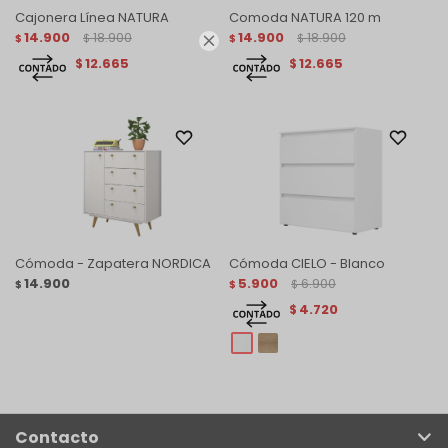
Cajonera Línea NATURA
Comoda NATURA 120 m
14.900
18.900
14.900
18.900
$
$
$
$

12.665
12.665
$
$
Cómoda - Zapatera NORDICA
Cómoda CIELO - Blanco
14.900
5.900
6.900
$
$
$
4.720
$
Contacto