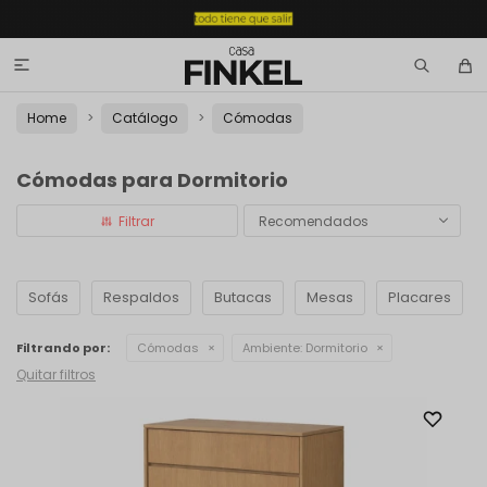

Home
Catálogo
Cómodas
Cómodas para Dormitorio
Recomendados
Sofás
Respaldos
Butacas
Mesas
Placares
Filtrando por:
Cómodas
Ambiente:
Dormitorio
Quitar filtros