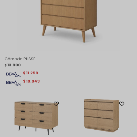
Cómoda PLISSE
13.900
$
11.259
$
10.043
$