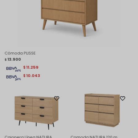
Cómoda PLISSE
13.900
$
11.259
$
10.043
$
Cajonera Línea NATURA
Comoda NATURA 120 m