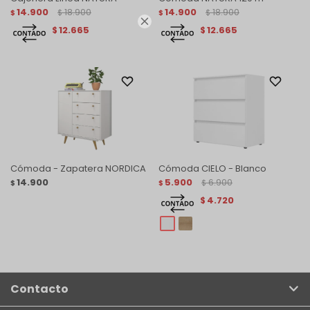
14.900
18.900
14.900
18.900
$
$
$
$

12.665
12.665
$
$
Cómoda - Zapatera NORDICA
Cómoda CIELO - Blanco
14.900
5.900
6.900
$
$
$
4.720
$
Contacto