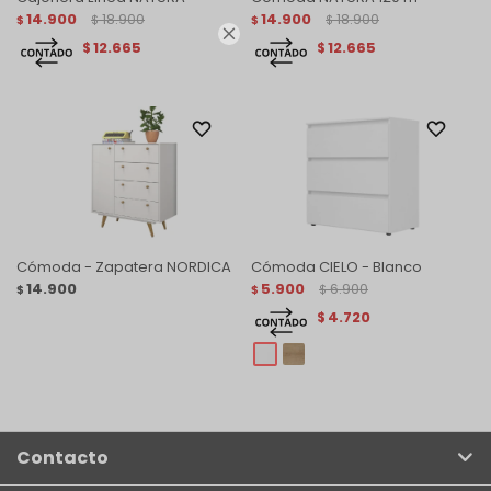
14.900
18.900
14.900
18.900
$
$
$
$

12.665
12.665
$
$
Cómoda - Zapatera NORDICA
Cómoda CIELO - Blanco
14.900
5.900
6.900
$
$
$
4.720
$
Contacto