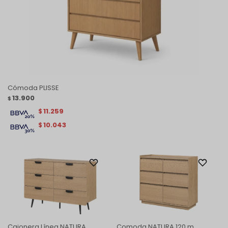
Cómoda PLISSE
13.900
$
11.259
$
10.043
$
Cajonera Línea NATURA
Comoda NATURA 120 m