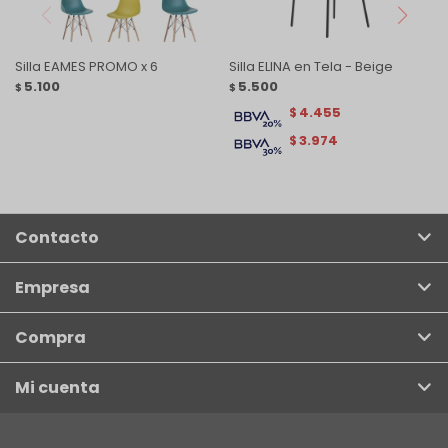
Silla EAMES PROMO x 6
Silla ELINA en Tela - Beige
5.100
5.500
$
$
4.455
$
3.974
$
Contacto
Empresa
Compra
Mi cuenta