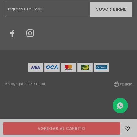
SUSCRIBIRME


© Copyright 2026 / Finkel
Fenicio
AGREGAR AL CARRITO