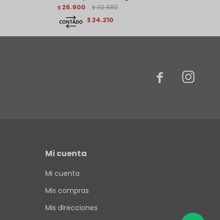
26.900
32.880
$
$
24.210
$


Mi cuenta
Mi cuenta
Mis compras
Mis direcciones