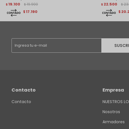
19.100
19.900
22.500
23
$
$
$
$
17.190
20.
$
$
SUSCR
Contacto
Empresa
Contacto
NUESTROS LO
Nosotros
Armadores