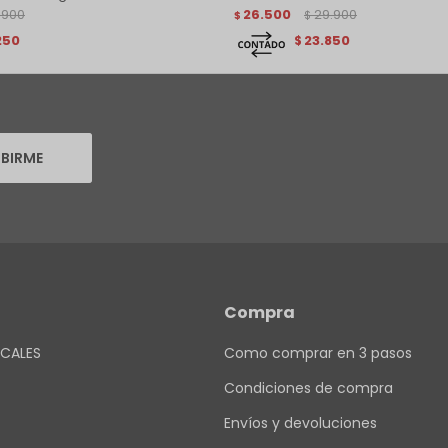
.900
26.500
29.900
$
$
250
23.850
$
IBIRME
Compra
CALES
Como comprar en 3 pasos
Condiciones de compra
Envíos y devoluciones