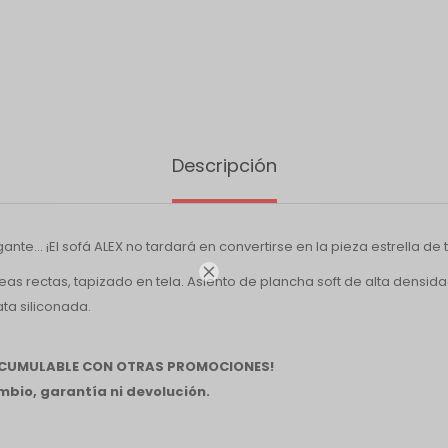
Descripción
te... ¡El sofá ALEX no tardará en convertirse en la pieza estrella de 

as rectas, tapizado en tela. Asiento de plancha soft de alta densida
ta siliconada.
 ACUMULABLE CON OTRAS PROMOCIONES!
bio, garantía ni devolución.