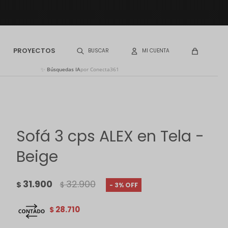
PROYECTOS
✨
Búsquedas IA
por Conecta361
Sofá 3 cps ALEX en Tela -
Beige
31.900
32.900
$
$
3
28.710
$