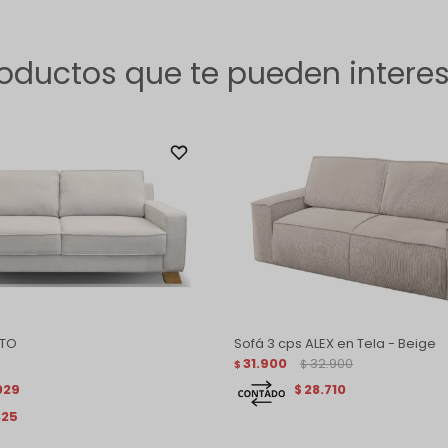
oductos que te pueden intere
NTO
Sofá 3 cps ALEX en Tela - Beige
31.900
32.900
$
$
029
28.710
$
325