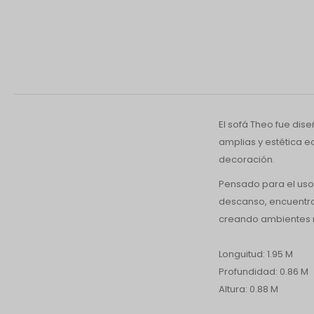
El sofá Theo fue dis
amplias y estética eq
decoración.
Pensado para el uso 
descanso, encuentro
creando ambientes 
Longuitud: 1.95 M
Profundidad: 0.86 M
Altura: 0.88 M