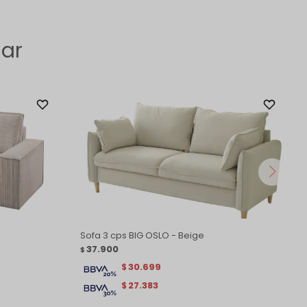
sar
Sofa 3 cps BIG OSLO - Beige
37.900
$
30.699
$
27.383
$