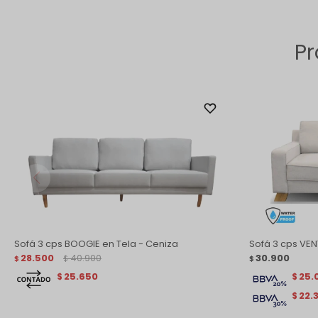
Pr
Sofá 3 cps BOOGIE en Tela - Ceniza
Sofá 3 cps VE
28.500
40.900
30.900
$
$
$
25.650
25.
$
$
22.
$