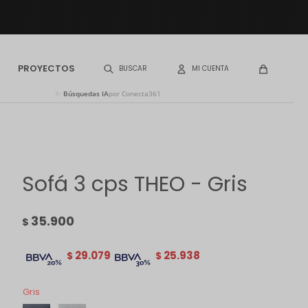
PROYECTOS
✨
Búsquedas IA
por Conecta361
Sofá 3 cps THEO - Gris
35.900
$
29.079
25.938
$
$
Gris