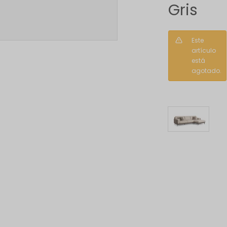
Gris
Este
artículo
está
agotado.