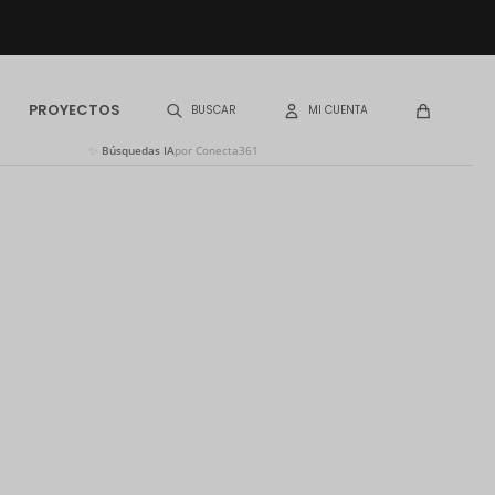
PROYECTOS
✨
Búsquedas IA
por Conecta361