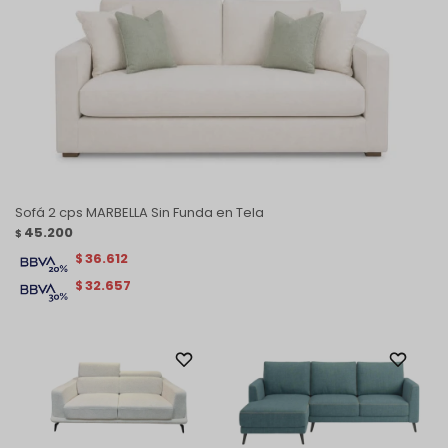
Sofá 2 cps MARBELLA Sin Funda en Tela
45.200
$
36.612
$
32.657
$