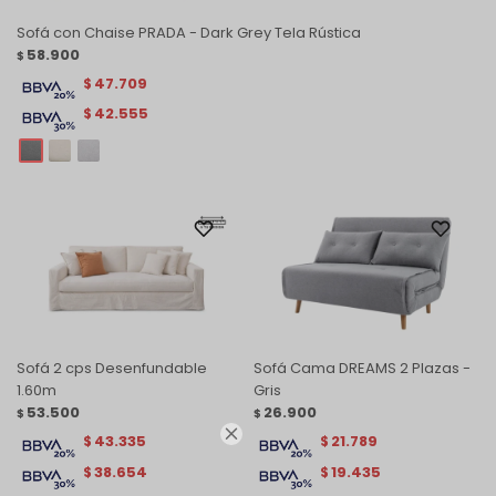
Sofá con Chaise PRADA - Dark Grey Tela Rústica
58.900
$
47.709
$
42.555
$
Sofá 2 cps Desenfundable
Sofá Cama DREAMS 2 Plazas -
1.60m
Gris
53.500
26.900
$
$

43.335
21.789
$
$
38.654
19.435
$
$