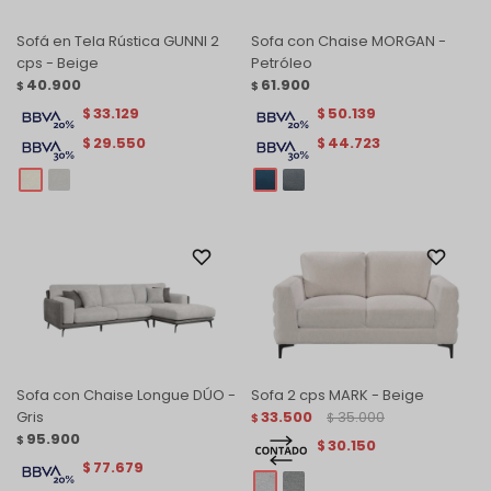
Sofá en Tela Rústica GUNNI 2
Sofa con Chaise MORGAN -
cps - Beige
Petróleo
40.900
61.900
$
$
33.129
50.139
$
$
29.550
44.723
$
$
Sofa con Chaise Longue DÚO -
Sofa 2 cps MARK - Beige
Gris
33.500
35.000
$
$
95.900
$
30.150
$
77.679
$