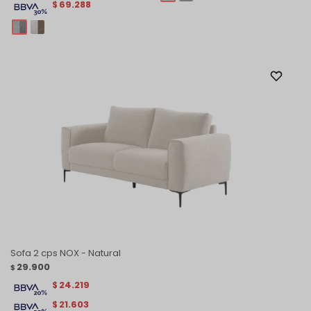
69.288
$
Sofa 2 cps NOX - Natural
29.900
$
24.219
$
21.603
$