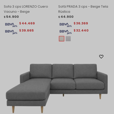
Sofa 3 cps LORENZO Cuero
Sofá PRADA 3 cps - Beige Tela
Vacuno - Beige
Rústica
54.900
44.900
$
$
44.469
36.369
$
$
39.665
32.440
$
$