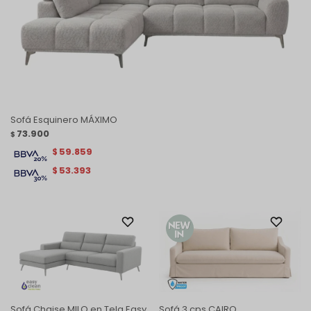
Sofá Esquinero MÁXIMO
73.900
$
59.859
$
53.393
$
Sofá Chaise MILO en Tela Easy
Sofá 3 cps CAIRO