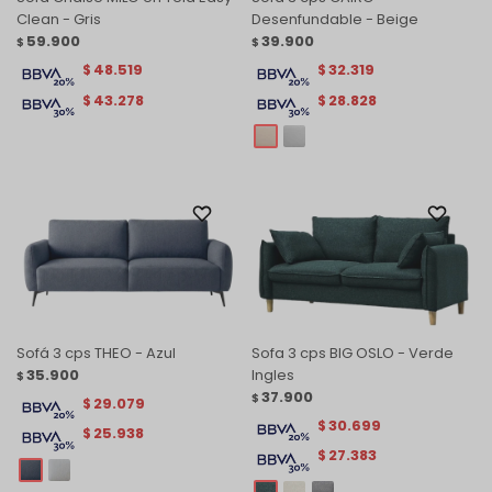
Clean - Gris
Desenfundable - Beige
59.900
39.900
$
$
48.519
32.319
$
$
43.278
28.828
$
$
Sofá 3 cps THEO - Azul
Sofa 3 cps BIG OSLO - Verde
35.900
Ingles
$
37.900
$
29.079
$
30.699
$
25.938
$
27.383
$