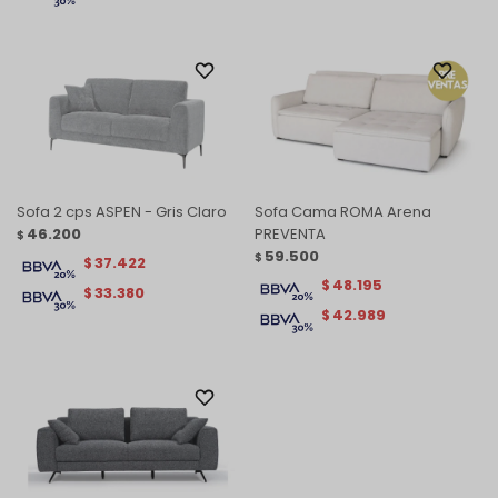
Sofa 2 cps ASPEN - Gris Claro
Sofa Cama ROMA Arena
46.200
PREVENTA
$
59.500
$
37.422
$
48.195
$
33.380
$
42.989
$