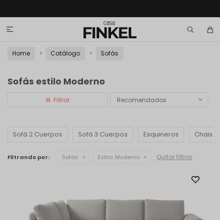

Home
Catálogo
Sofás
Sofás estilo Moderno
Recomendados
Sofá 2 Cuerpos
Sofá 3 Cuerpos
Esquineros
Chaise
Quitar filtros
Filtrando por:
Sofás
Estilo:
Moderno