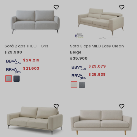
Sofá 2 cps THEO - Gris
Sofá 3 cps MILO Easy Clean -
29.900
Beige
$
35.900
$
24.219
$
29.079
$
21.603
$
25.938
$