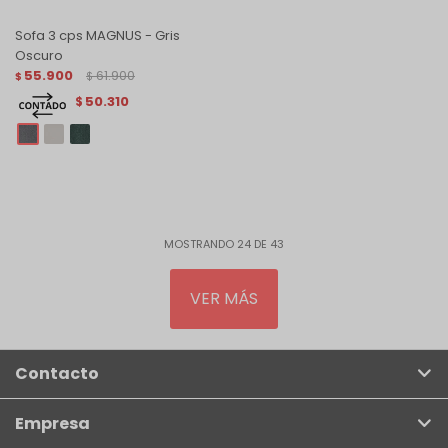
Sofa 3 cps MAGNUS - Gris
Oscuro
55.900
61.900
$
$
50.310
$
MOSTRANDO
24
DE
43
VER MÁS
Contacto
Empresa