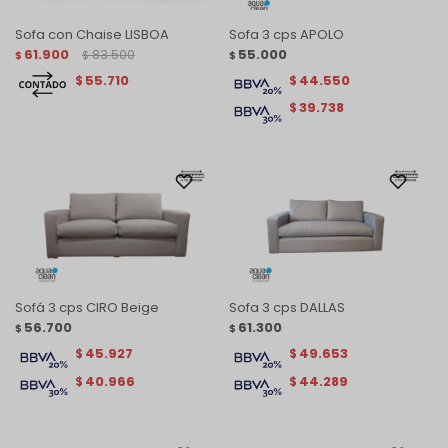
Sofa con Chaise LISBOA
Sofa 3 cps APOLO
61.900
83.500
55.000
$
$
$
55.710
44.550
$
$
39.738
$
Sofá 3 cps CIRO Beige
Sofa 3 cps DALLAS
56.700
61.300
$
$
45.927
49.653
$
$
40.966
44.289
$
$