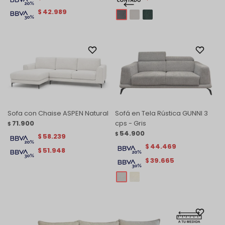
42.989
$
Sofa con Chaise ASPEN Natural
Sofá en Tela Rústica GUNNI 3
71.900
cps - Gris
$
54.900
$
58.239
$
44.469
$
51.948
$
39.665
$