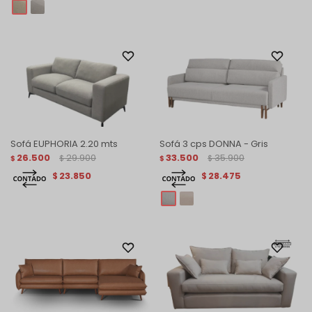
Sofá EUPHORIA 2.20 mts
Sofá 3 cps DONNA - Gris
26.500
29.900
33.500
35.900
$
$
$
$
23.850
28.475
$
$