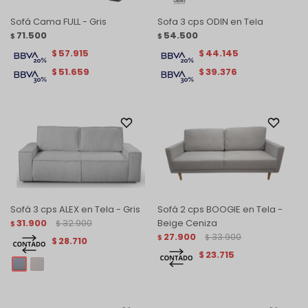
Sofá Cama FULL - Gris
Sofa 3 cps ODIN en Tela
71.500
54.500
$
$
57.915
44.145
$
$
51.659
39.376
$
$
Sofá 3 cps ALEX en Tela - Gris
Sofá 2 cps BOOGIE en Tela -
31.900
32.900
Beige Ceniza
$
$
27.900
33.900
$
$
28.710
$
23.715
$