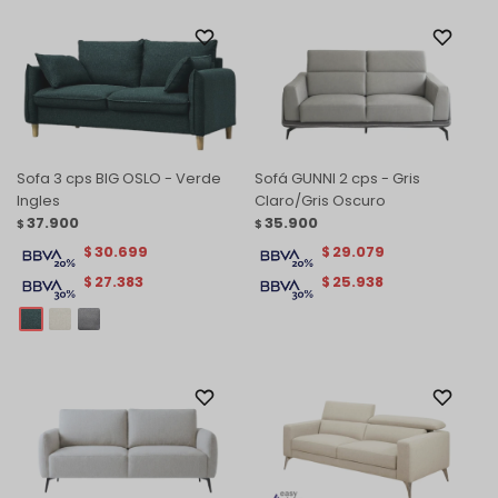
Sofa 3 cps BIG OSLO - Verde
Sofá GUNNI 2 cps - Gris
Ingles
Claro/Gris Oscuro
37.900
35.900
$
$
30.699
29.079
$
$
27.383
25.938
$
$