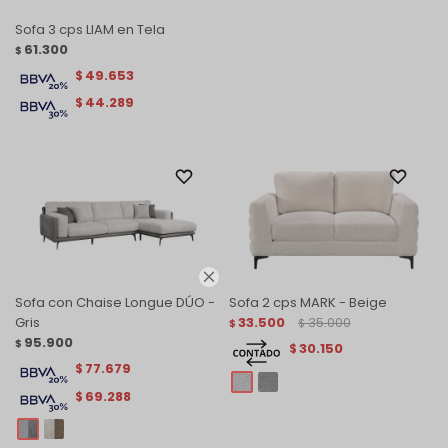
Sofa 3 cps LIAM en Tela
61.300
$
49.653
$
44.289
$

Sofa con Chaise Longue DÚO -
Sofa 2 cps MARK - Beige
Gris
33.500
35.000
$
$
95.900
$
30.150
$
77.679
$
69.288
$