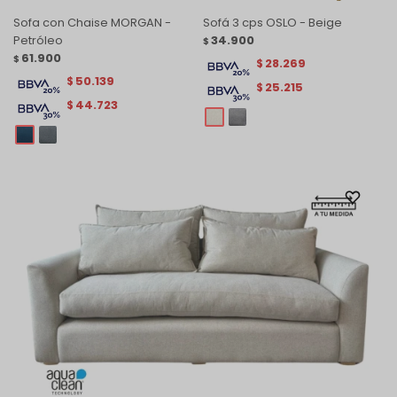
Sofa con Chaise MORGAN -
Sofá 3 cps OSLO - Beige
Petróleo
34.900
$
61.900
$
28.269
$
50.139
$
25.215
$
44.723
$