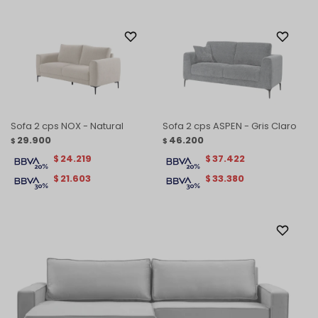
Sofa 2 cps NOX - Natural
Sofa 2 cps ASPEN - Gris Claro
29.900
46.200
$
$
24.219
37.422
$
$
21.603
33.380
$
$