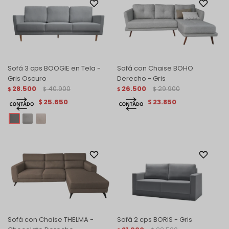
Sofá 3 cps BOOGIE en Tela -
Sofá con Chaise BOHO
Gris Oscuro
Derecho - Gris
28.500
40.900
26.500
29.900
$
$
$
$
25.650
23.850
$
$
Sofá con Chaise THELMA -
Sofá 2 cps BORIS - Gris