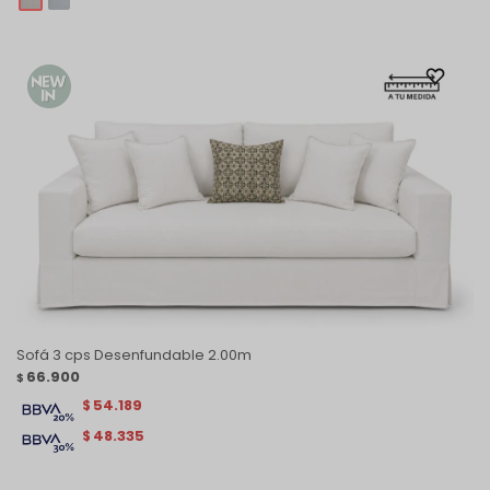
Sofá 3 cps Desenfundable 2.00m
66.900
$
54.189
$
48.335
$