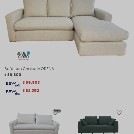
Sofá con Chaise MODENA
86.300
$
69.903
$
62.352
$