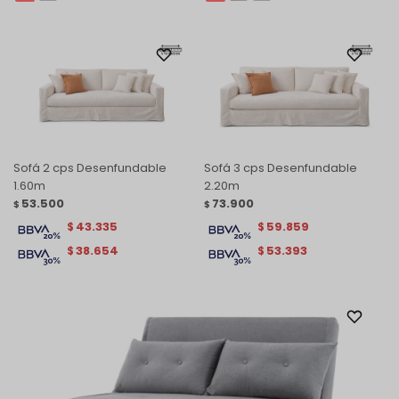
Sofá 2 cps Desenfundable
Sofá 3 cps Desenfundable
1.60m
2.20m
53.500
73.900
$
$
43.335
59.859
$
$
38.654
53.393
$
$