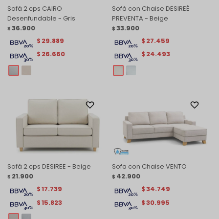
Sofá 2 cps CAIRO
Sofá con Chaise DESIREÉ
Desenfundable - Gris
PREVENTA - Beige
36.900
33.900
$
$
29.889
27.459
$
$
26.660
24.493
$
$
Sofá 2 cps DESIREE - Beige
Sofa con Chaise VENTO
21.900
42.900
$
$
17.739
34.749
$
$
15.823
30.995
$
$