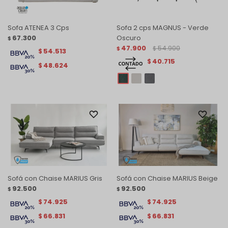
Sofa ATENEA 3 Cps
Sofa 2 cps MAGNUS - Verde
67.300
Oscuro
$
47.900
54.900
$
$
54.513
$
40.715
$
48.624
$
Sofá con Chaise MARIUS Gris
Sofá con Chaise MARIUS Beige
92.500
92.500
$
$
74.925
74.925
$
$
66.831
66.831
$
$