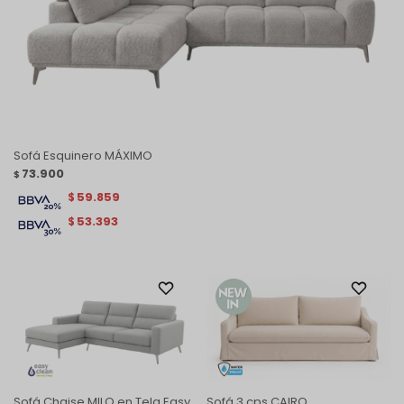
Sofá Esquinero MÁXIMO
73.900
$
59.859
$
53.393
$
Sofá Chaise MILO en Tela Easy
Sofá 3 cps CAIRO