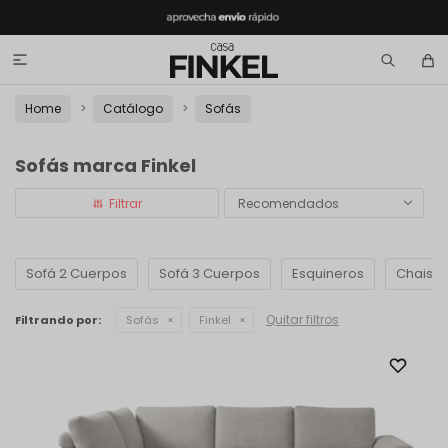

Home
Catálogo
Sofás
Sofás marca Finkel
Recomendados
Sofá 2 Cuerpos
Sofá 3 Cuerpos
Esquineros
Chaise
Quitar filtros
Filtrando por:
Sofás
Finkel