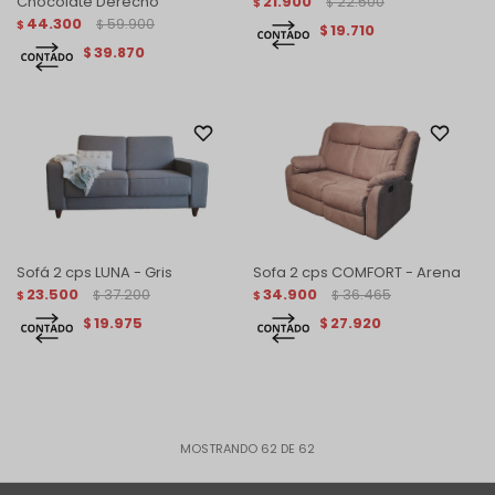
Chocolate Derecho
21.900
22.500
$
$
44.300
59.900
$
$
19.710
$
39.870
$
Sofá 2 cps LUNA - Gris
Sofa 2 cps COMFORT - Arena
23.500
37.200
34.900
36.465
$
$
$
$
19.975
27.920
$
$
MOSTRANDO
62
DE
62