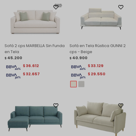
Sofá 2 cps MARBELLA Sin Funda
Sofá en Tela Rústica GUNNI 2
en Tela
cps - Beige
45.200
40.900
$
$
36.612
33.129
$
$
32.657
29.550
$
$