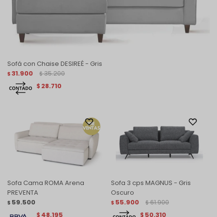
Sofá con Chaise DESIREÉ - Gris
31.900
35.200
$
$
28.710
$
Sofa Cama ROMA Arena
Sofa 3 cps MAGNUS - Gris
PREVENTA
Oscuro
59.500
55.900
61.900
$
$
$
48.195
50.310
$
$