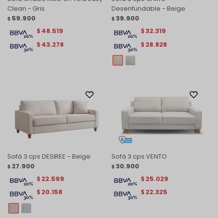
Clean - Gris
Desenfundable - Beige
59.900
39.900
$
$
48.519
32.319
$
$
43.278
28.828
$
$
Sofá 3 cps DESIREE - Beige
Sofá 3 cps VENTO
27.900
30.900
$
$
22.599
25.029
$
$
20.158
22.325
$
$