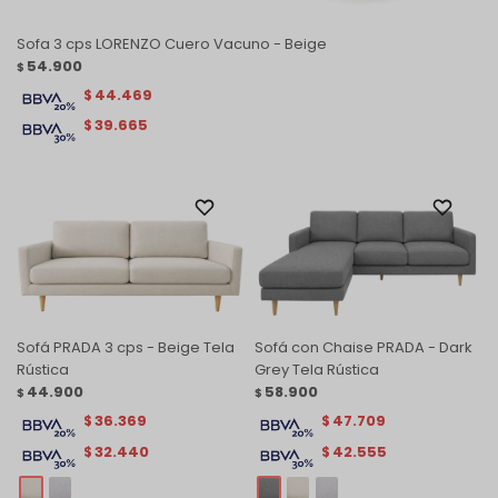
Sofa 3 cps LORENZO Cuero Vacuno - Beige
54.900
$
44.469
$
39.665
$
Sofá PRADA 3 cps - Beige Tela
Sofá con Chaise PRADA - Dark
Rústica
Grey Tela Rústica
44.900
58.900
$
$
36.369
47.709
$
$
32.440
42.555
$
$