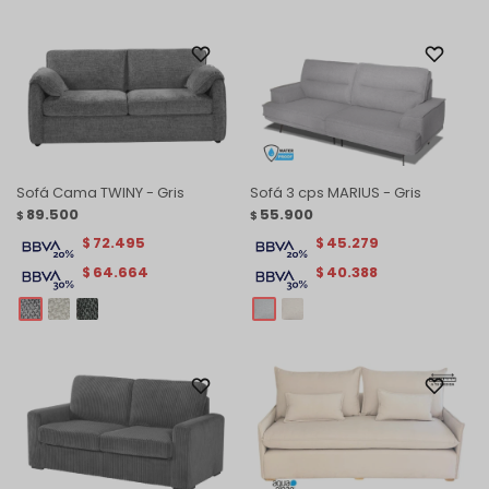
Sofá Cama TWINY - Gris
Sofá 3 cps MARIUS - Gris
89.500
55.900
$
$
72.495
45.279
$
$
64.664
40.388
$
$