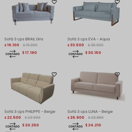
Sofá 3 cps BRAIL Gris
Sofá 3 cps EVA - Aqua
19.100
19.900
33.500
35.900
$
$
$
$
17.190
30.150
$
$
Sofá 3 cps PHILIPPE - Beige
Sofá 3 cps LUNA - Beige
22.500
23.900
26.900
32.880
$
$
$
$
20.250
24.210
$
$