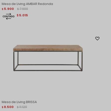
Mesa de Living AMBAR Redonda
5.900
7.900
$
$
5.015
$
Mesa de Living BRISSA
8.500
11.120
$
$