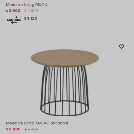
Mesa de Living DIXON
3.900
4.900
$
$
3.120
$
Mesa de Living AMBAR Redonda
5.000
5.900
$
$