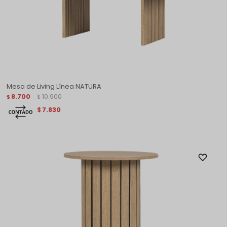
Mesa de Living Línea NATURA
8.700
10.900
$
$
7.830
$