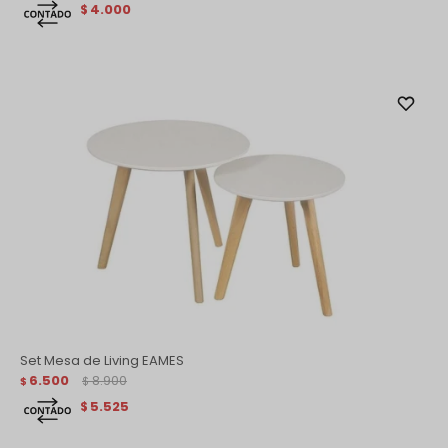
4.000
$
Set Mesa de Living EAMES
6.500
8.900
$
$
5.525
$