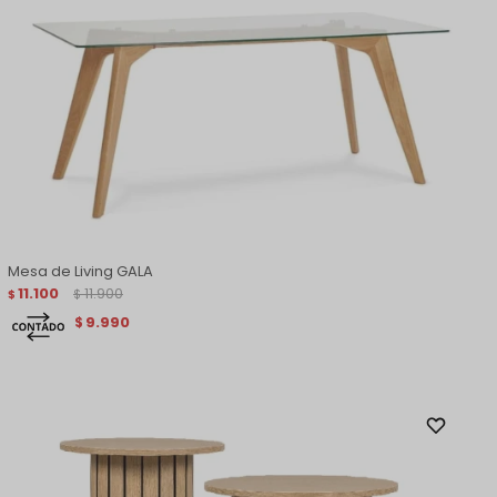
Mesa de Living GALA
11.100
11.900
$
$
9.990
$