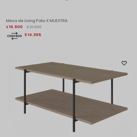
Mesa de Living Pata X MUESTRA
16.900
21.900
$
$
14.365
$