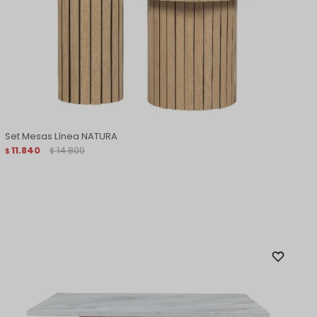
Set Mesas Línea NATURA
11.840
14.800
$
$