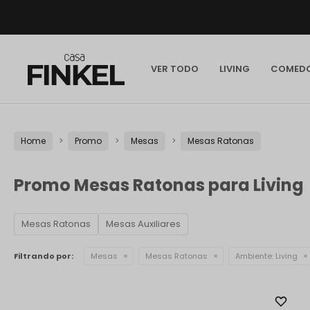
VER TODO
LIVING
COMED
Home
Promo
Mesas
Mesas Ratonas
Promo Mesas Ratonas para Living
Mesas Ratonas
Mesas Auxiliares
Filtrando por:
Mesas
Mesas Ratonas
Ambiente:
Living