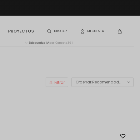
PROYECTOS
✨
Búsquedas IA
por Conecta361
Recomendados