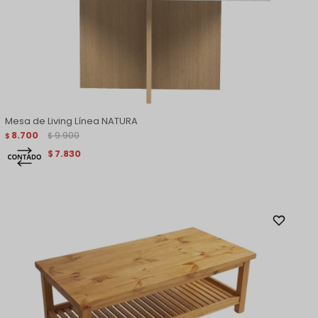
Mesa de Living Línea NATURA
8.700
9.900
$
$
7.830
$