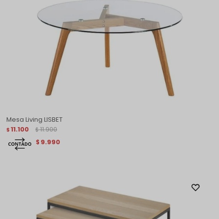
Mesa Living LISBET
11.100
11.900
$
$
9.990
$