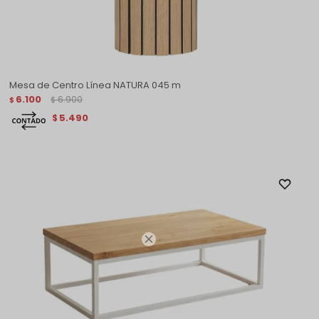
Mesa de Centro Línea NATURA 045 m
6.100
6.900
$
$
5.490
$
