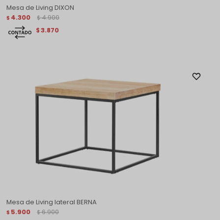
Mesa de Living DIXON
4.300
4.900
$
$
3.870
$
Mesa de Living lateral BERNA
5.900
6.900
$
$