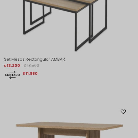
Set Mesas Rectangular AMBAR
13.200
13.500
$
$
11.880
$