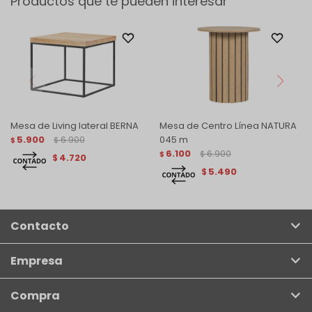
Productos que te pueden interesar
Mesa de Living lateral BERNA
Mesa de Centro Línea NATURA
5.900
6.900
045 m
$
$
6.100
6.900
$
$
4.720
$
5.490
$
Contacto
Empresa
Compra