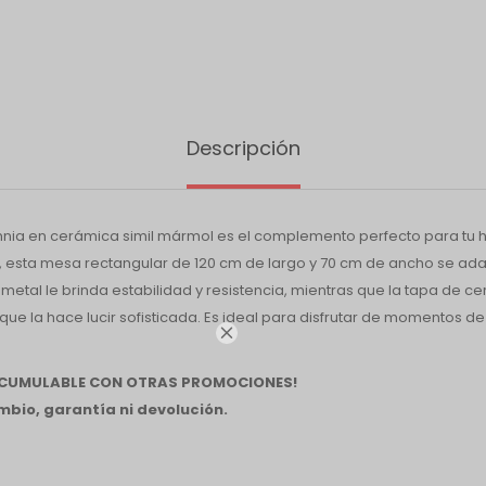
Descripción
nia en cerámica simil mármol es el complemento perfecto para tu h
 esta mesa rectangular de 120 cm de largo y 70 cm de ancho se ada
metal le brinda estabilidad y resistencia, mientras que la tapa de c
ue la hace lucir sofisticada. Es ideal para disfrutar de momentos de 

 ACUMULABLE CON OTRAS PROMOCIONES!
bio, garantía ni devolución.