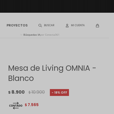
PROYECTOS
✨
Búsquedas IA
por Conecta361
Mesa de Living OMNIA -
Blanco
8.900
10.900
$
$
18
7.565
$