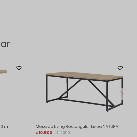
sar
60 m
Mesa de Living Rectangular Línea NATURA
10.500
11.000
$
$