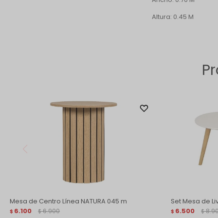
Altura: 0.45 M
Pr
Mesa de Centro Línea NATURA 045 m
Set Mesa de Li
6.100
6.900
6.500
8.9
$
$
$
$