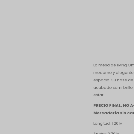
La mesa de living Om
moderno y elegante,
espacio. Su base de 
acabado semi brillo q
estar.
PRECIO FINAL, NO
Mercadería sin cam
Longitud: 1.20 M
Ancho: 0.70 M