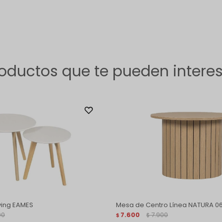
oductos que te pueden intere
ving EAMES
Mesa de Centro Línea NATURA 0
00
7.600
7.900
$
$