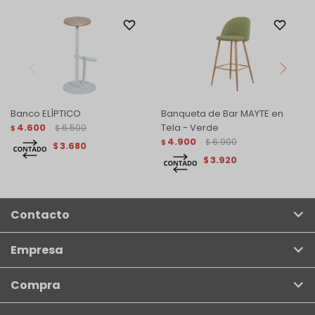
Banco ELÍPTICO
Banqueta de Bar MAYTE en
4.600
6.500
Tela - Verde
$
$
4.900
6.900
$
$
3.680
$
3.920
$
Contacto
Empresa
Compra