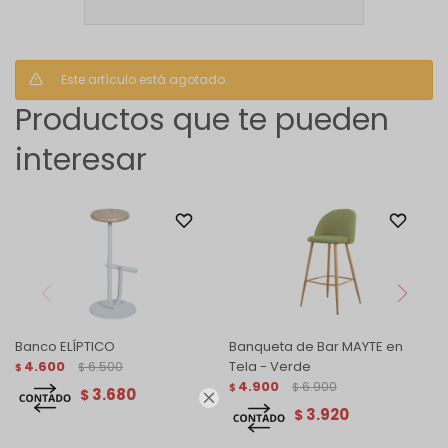
Este artículo está agotado.
Productos que te pueden
interesar
Banco ELÍPTICO
Banqueta de Bar MAYTE en
4.600
6.500
Tela - Verde
$
$
4.900
6.900
$
$
3.680
$

3.920
$