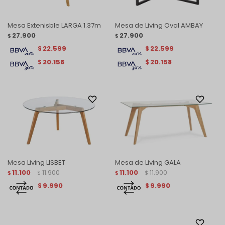
Mesa Extenisble LARGA 1.37m
Mesa de Living Oval AMBAY
27.900
27.900
$
$
22.599
22.599
$
$
20.158
20.158
$
$
Mesa Living LISBET
Mesa de Living GALA
11.100
11.900
11.100
11.900
$
$
$
$
9.990
9.990
$
$