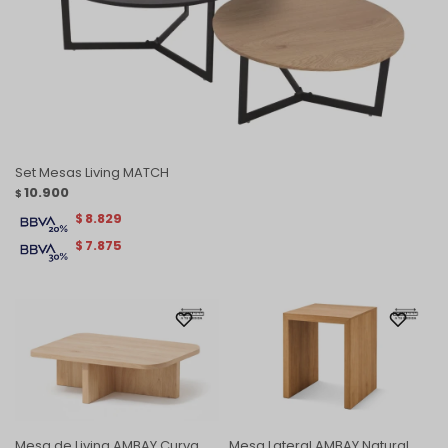
Set Mesas Living MATCH
10.900
$
8.829
$
7.875
$
Mesa de Living AMBAY Curva
Mesa Lateral AMBAY Natural