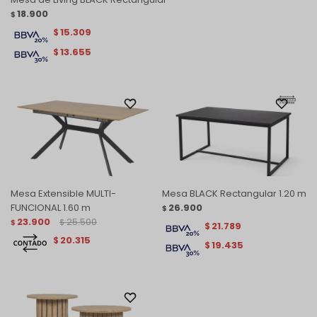
18.900
$
15.309
$
13.655
$
Mesa Extensible MULTI-
Mesa BLACK Rectangular 1.20 m
FUNCIONAL 1.60 m
26.900
$
23.900
25.500
$
$
21.789
$
20.315
$
19.435
$