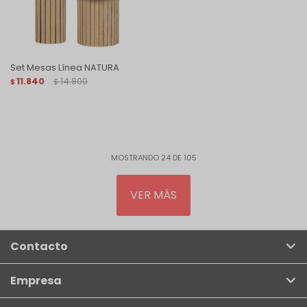
Set Mesas Línea NATURA
11.840
14.800
$
$
MOSTRANDO
24
DE
105
VER MÁS
Contacto
Empresa