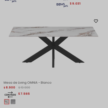
9.031
$
Mesa de Living OMNIA - Blanco
8.900
10.900
$
$
7.565
$