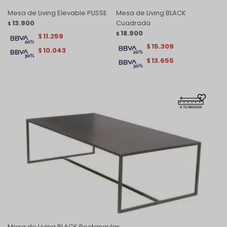
Mesa de Living Elevable PLISSE
Mesa de Living BLACK
13.900
Cuadrada
$
18.900
$
11.259
$
15.309
$
10.043
$
13.655
$
Mesa de Living BLACK Rectangular