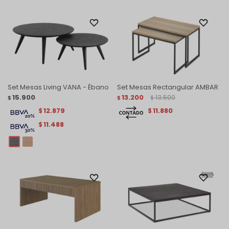
Set Mesas Living VANA - Ébano
Set Mesas Rectangular AMBAR
15.900
13.200
13.500
$
$
$
12.879
11.880
$
$
11.488
$