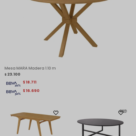
Mesa MARA Madera 1.10 m
23.100
$
18.711
$
16.690
$