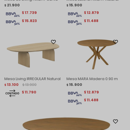
21.900
15.900
$
$
17.739
12.879
$
$
15.823
11.488
$
$
Mesa Living IRREGULAR Natural
Mesa MARA Madera 0.90 m
13.100
13.900
15.900
$
$
$
11.790
12.879
$
$
11.488
$