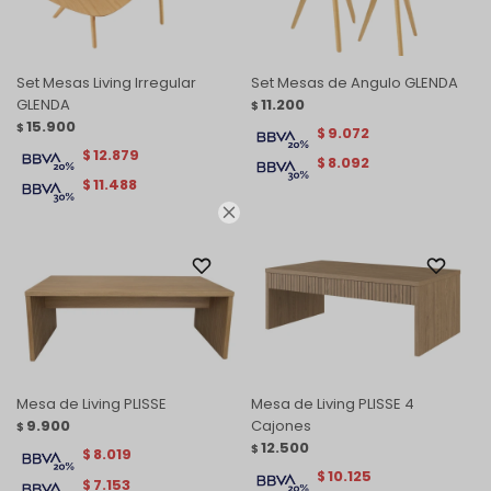
Set Mesas Living Irregular
Set Mesas de Angulo GLENDA
GLENDA
11.200
$
15.900
$
9.072
$
12.879
$
8.092
$
11.488
$

Mesa de Living PLISSE
Mesa de Living PLISSE 4
9.900
Cajones
$
12.500
$
8.019
$
10.125
$
7.153
$