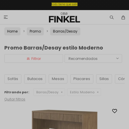

Home
Promo
Barras/Desay
Promo Barras/Desay estilo Moderno
Recomendados
Sofás
Butacas
Mesas
Placares
Sillas
Cómo
Filtrando por:
Barras/Desay
Estilo:
Moderno
Quitar filtros