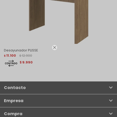

Desayunador PLISSE
11.100
12.900
$
$
9.990
$
Contacto
Empresa
Compra